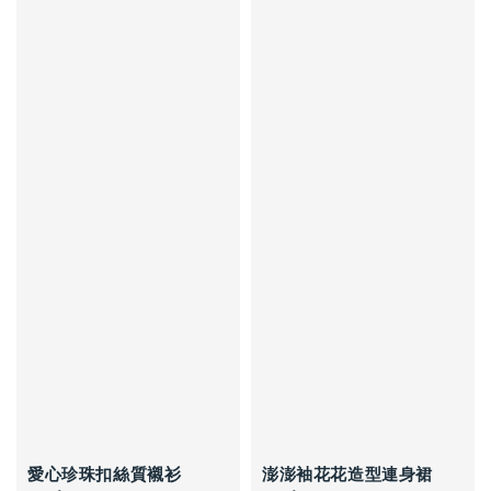
愛心珍珠扣絲質襯衫
澎澎袖花花造型連身裙