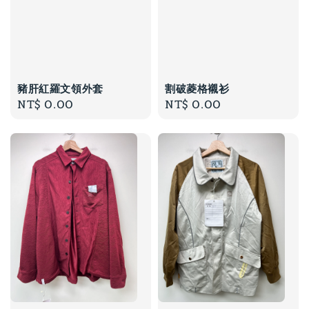
豬肝紅羅文領外套
割破菱格襯衫
Regular
NT$ 0.00
Regular
NT$ 0.00
price
price