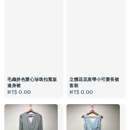
毛織拚色愛心珍珠扣寬版
立體花花肩帶小可愛長裙
連身裙
套裝
Regular
NT$ 0.00
Regular
NT$ 0.00
price
price