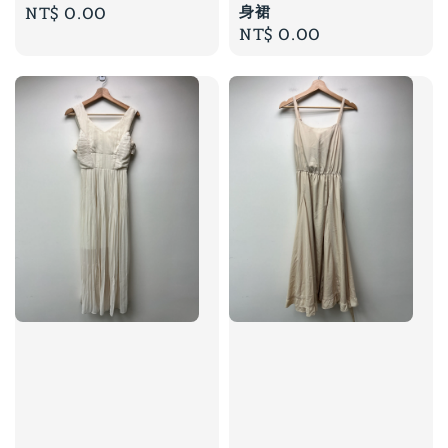
身裙
Regular
NT$ 0.00
Regular
NT$ 0.00
price
price