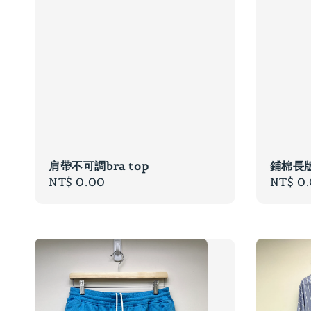
肩帶不可調bra top
鋪棉長
Regular
NT$ 0.00
Regula
NT$ 0
price
price