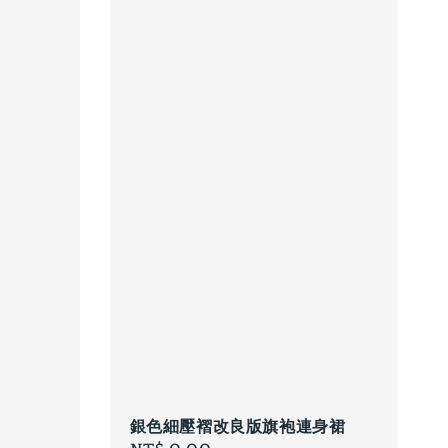
銀色細壓褶改良版旗袍連身裙