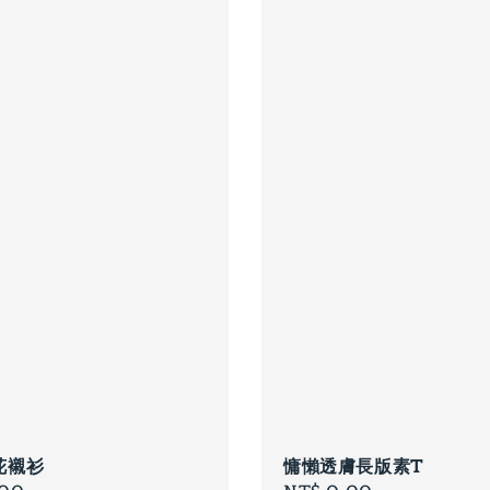
花襯衫
慵懶透膚長版素T