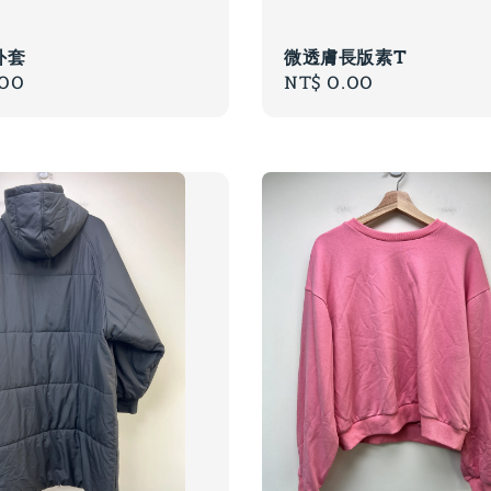
外套
微透膚長版素T
r
.00
Regular
NT$ 0.00
price