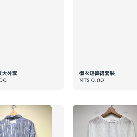
版大外套
衛衣短褲裙套裝
r
.00
Regular
NT$ 0.00
price