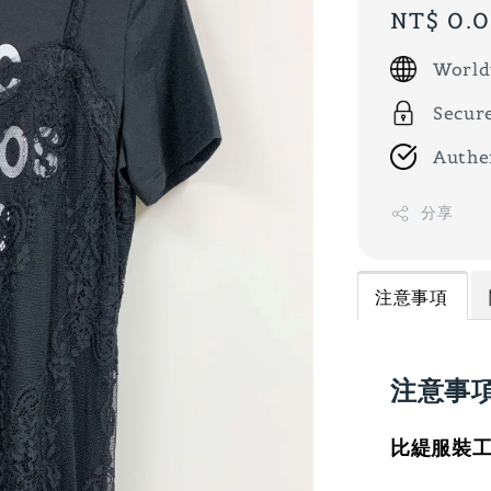
Regular
NT$ 0.
price
World
Secur
Authe
分享
注意事項
注意事
比緹服裝工