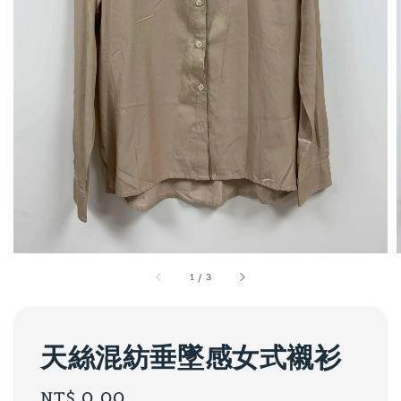
1
/
3
天絲混紡垂墜感女式襯衫
Regular
NT$ 0.00