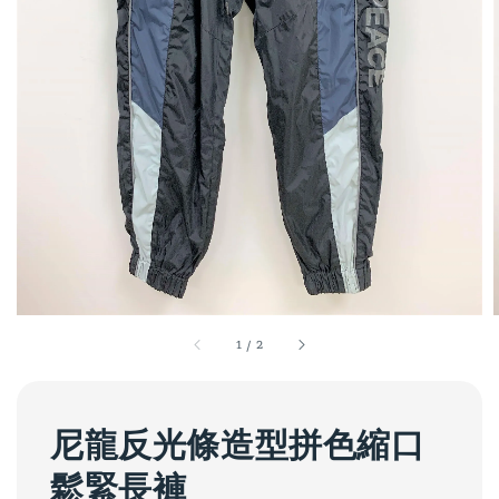
1
/
2
尼龍反光條造型拼色縮口
鬆緊長褲