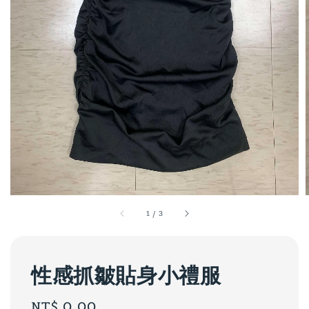
1
/
3
性感抓皺貼身小禮服
Regular
NT$ 0.00