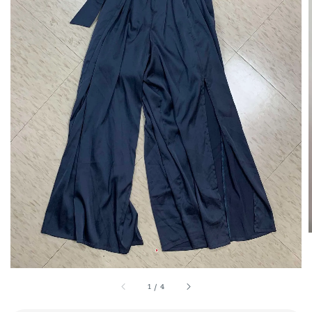
1
/
4