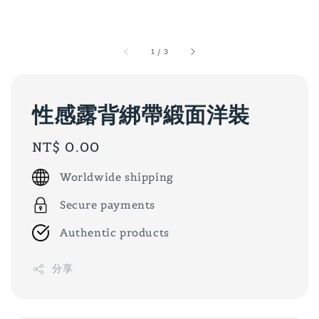
1
/
3
性感露背綁帶緞面洋裝
Regular
NT$ 0.00
price
Worldwide shipping
Secure payments
Authentic products
分享