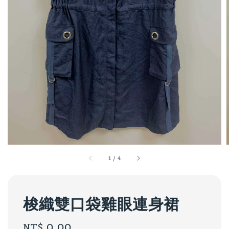
1
/
4
梭織雙口袋雞眼連身裙
Regular
NT$ 0.00