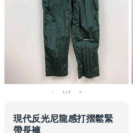
1
/
2
現代反光尼龍感打摺鬆緊
帶長褲