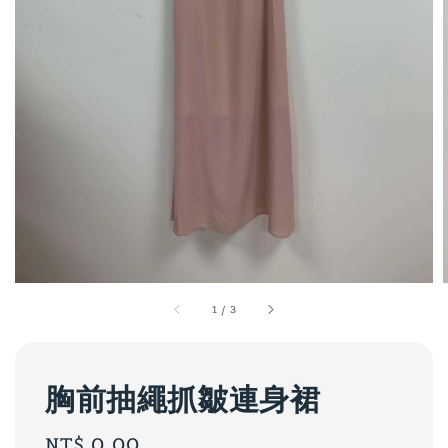
1
/
3
胸前抽繩抓皺連身裙
Regular
NT$ 0.00