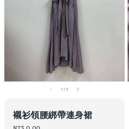
1
/
3
襯衫領腰綁帶連身裙
Regular
NT$ 0.00