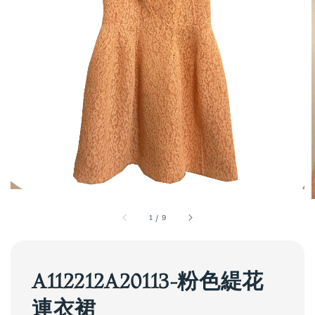
1
/
9
A112212A20113-粉色緹花
連衣裙