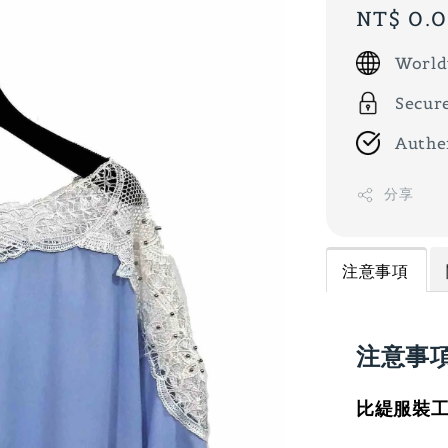
Regular
NT$ 0.
price
World
Secur
Authe
分享
注意事項
注意事
比緹服裝工