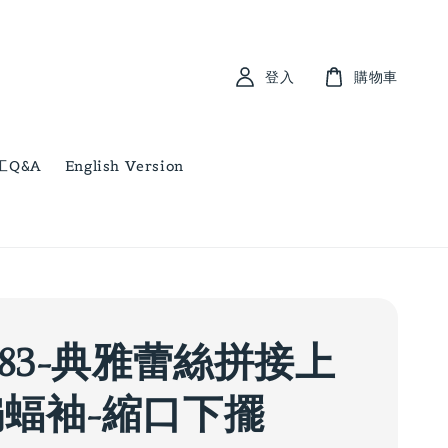
登入
購物車
工Q&A
English Version
583-典雅蕾絲拼接上
蝙蝠袖-縮口下擺