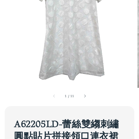
1
/
11
A62205LD-蕾絲雙縐刺繡
圓點貼片拼接領口連衣裙