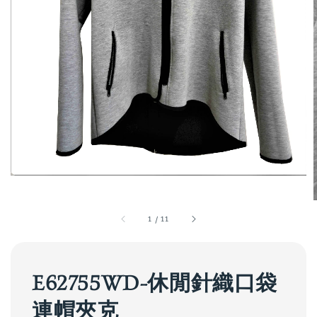
1
/
11
E62755WD-休閒針織口袋
連帽夾克