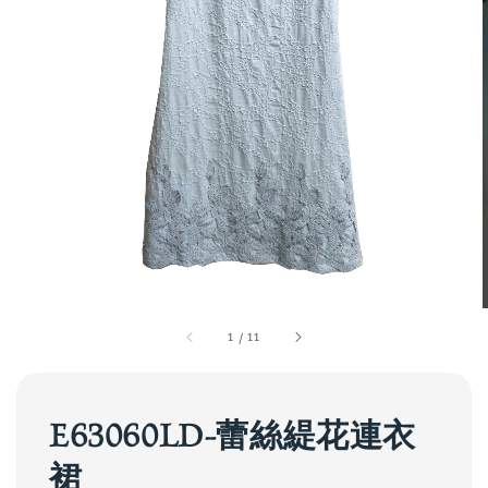
1
/
11
E63060LD-蕾絲緹花連衣
裙