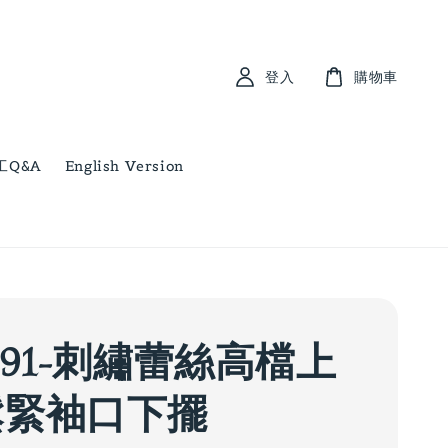
登入
購物車
工Q&A
English Version
091-刺繡蕾絲高檔上
鬆緊袖口下擺