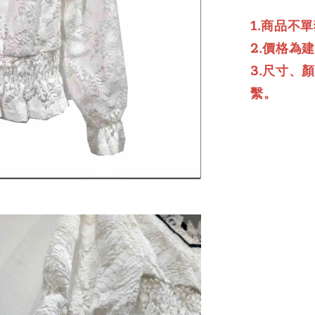
1.商品不
2.價格為
3.尺寸、
繫。