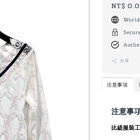
Regular
NT$ 0.
price
World
Secur
Authe
分享
注意事項
注意事
比緹服裝工