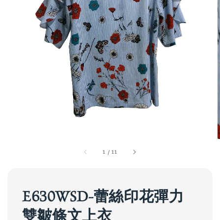
1
/
11
E630WSD-蕾絲印花彈力
雙皺條文上衣