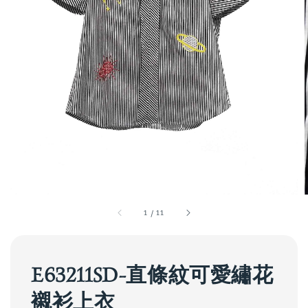
1
/
11
E63211SD-直條紋可愛繡花
襯衫上衣