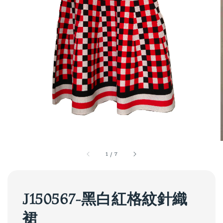
1
/
7
J150567-黑白紅格紋針織
裙