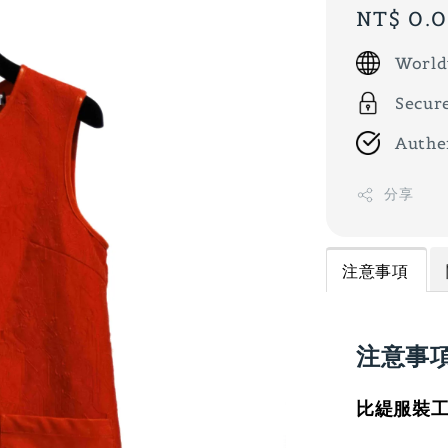
Regular
NT$ 0.
price
World
Secur
Authe
分享
注意事項
注意事
比緹服裝工