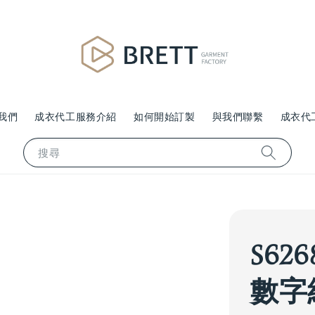
我們
成衣代工服務介紹
如何開始訂製
與我們聯繫
成衣代
搜尋
S62
數字