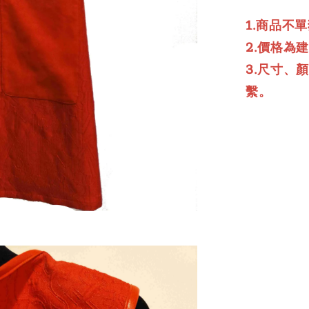
1.商品不
2.價格為
3.尺寸、
繫。