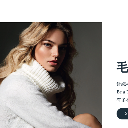
毛
針織
Br
有多