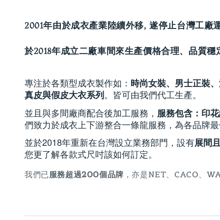
2001年由於成衣產業陸續外移, 遂停止台灣工廠
於2018年成立二廠車間來生產價格合理、
品質穩
專注於各類型成衣製作如：
時尚女裝、男士正裝、潮
。皆可由我們代工生產。
真皮與假皮大衣系列
並且與多間廠商配合後加工服務，
服務包含：印花
們致力於成衣上下游整合一條龍服務，為各品牌最
並於2018年重新在台灣設立業務部門，設有
展間且
您更了解各款式尺吋該如何訂定。
我們已
服務超過200個品牌
，亦是NET、CACO、WAV