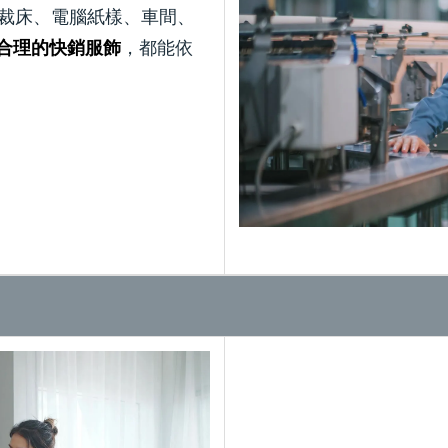
、裁床、電腦紙樣、車間、
，
都能
依
合理的快銷服飾