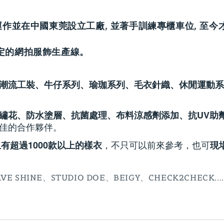
運作並在中國東莞設立工廠, 並著手訓練專櫃車位, 至今
定的網拍服飾
生產線。
流工裝、牛仔系列、瑜珈系列、毛衣針織、休閒運動系列、無縫與
繡花、防水塗層、抗菌處理、布料涼感劑添加、抗UV助劑添加
佳的合作夥伴。
，不只可以前來參考，也可
有超過1000款以上的樣衣
現
E SHINE、STUDIO DOE、BEIGY、CHECK2CHECK