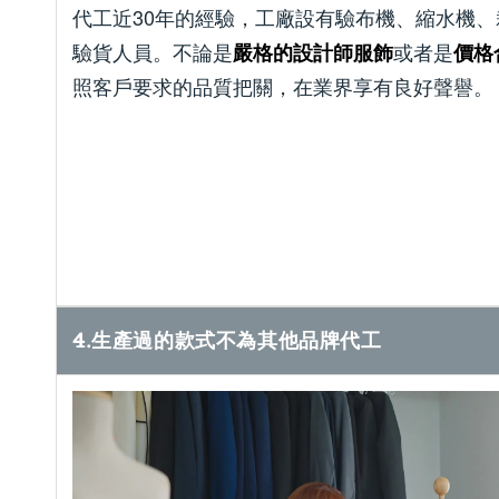
代工近30年的經驗，工廠設有驗布機、縮水機
驗貨人員。不論是
或者是
嚴格的設計師服飾
價格
照客戶要求的品質把關，在業界享有良好聲譽。
4.生產過的款式不為其他品牌代工