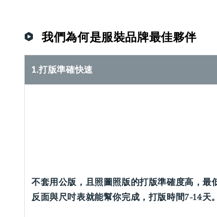
我們為何是服裝品牌最佳夥伴
1.打版準確快速
不套用公版，且照圖照版的打版準確度高，最
反面與尺吋表就能幫你完成，打版時間7-14天