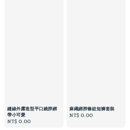
縫線外露造型平口繞脖綁
麻繩綁脖條紋短褲套裝
帶小可愛
Regular
NT$ 0.00
Regular
NT$ 0.00
price
price