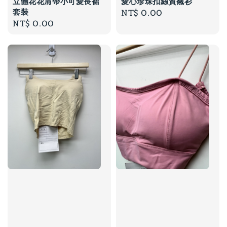
立體花花肩帶小可愛長裙
愛心珍珠扣絲質襯衫
套裝
Regular
NT$ 0.00
Regular
NT$ 0.00
price
price