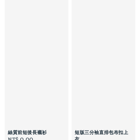
絲質前短後長襯衫
短版三分袖直排包布扣上
衣
Regular
NT$ 0.00