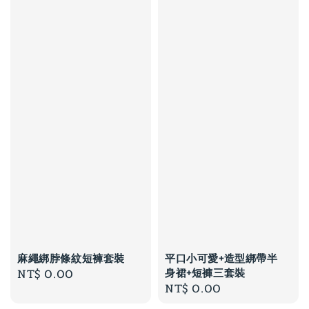
麻繩綁脖條紋短褲套裝
平口小可愛+造型綁帶半
身裙+短褲三套裝
Regular
NT$ 0.00
Regular
NT$ 0.00
price
price