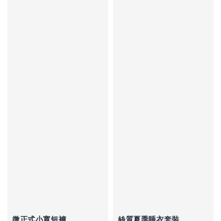
微正式小寬短褲
絲質夏季睡衣套裝