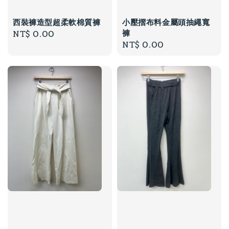
西裝褲造型超柔軟棉質褲
小壓摺布料金屬頭抽繩寬
褲
Regular
NT$ 0.00
Regular
NT$ 0.00
price
price