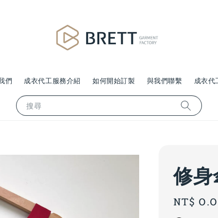
我們
成衣代工服務介紹
如何開始訂製
與我們聯繫
成衣代
搜尋
修身
Regular
NT$ 0.
price