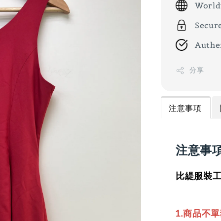
World
Secur
Authe
分享
注意事項
注意事
比緹服裝工
1.商品不