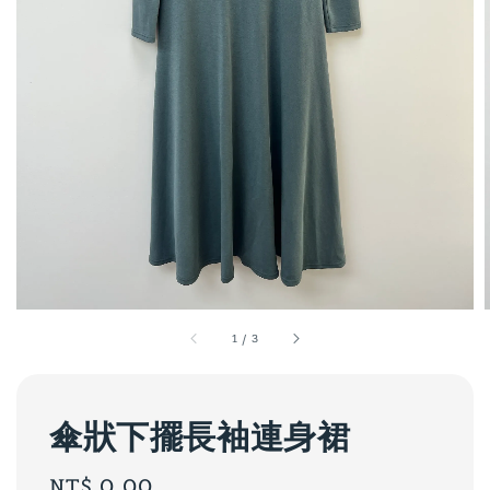
1
/
3
傘狀下擺長袖連身裙
Regular
NT$ 0.00