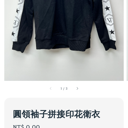
1
/
2
圓領袖子拼接印花衛衣
Regular
NT$ 0.00