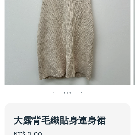
1
/
3
大露背毛織貼身連身裙
Regular
NT$ 0.00