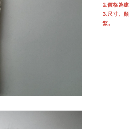
2.價格為
3.尺寸、
繫。