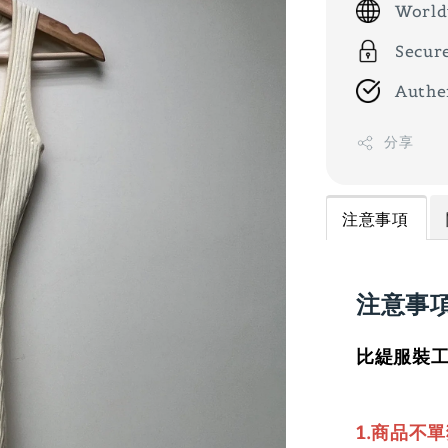
World
Secur
Authe
分享
注意事項
注意事
比緹服裝工
1.商品不