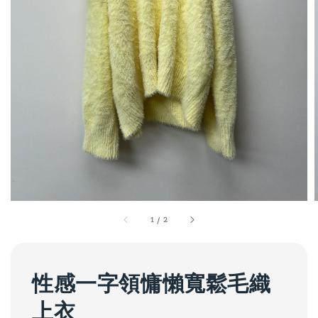
1
/
2
性感一字領慵懶寬鬆毛織
上衣