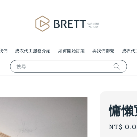
我們
成衣代工服務介紹
如何開始訂製
與我們聯繫
成衣代
搜尋
慵懶
Regular
NT$ 0.
price