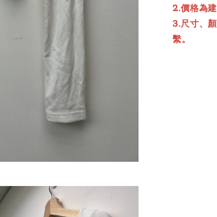
2.價格為
3.尺寸、
繫。