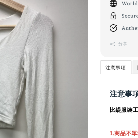
World
Secur
Authe
分享
注意事項
注意事
比緹服裝工
1.商品不