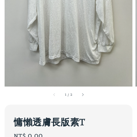
1
/
2
慵懶透膚長版素T
Regular
NT$ 0.00