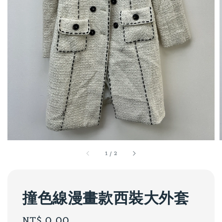
1
/
2
撞色線漫畫款西裝大外套
Regular
NT$ 0.00