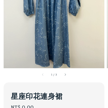
1
/
3
星座印花連身裙
Regular
NT$ 0.00