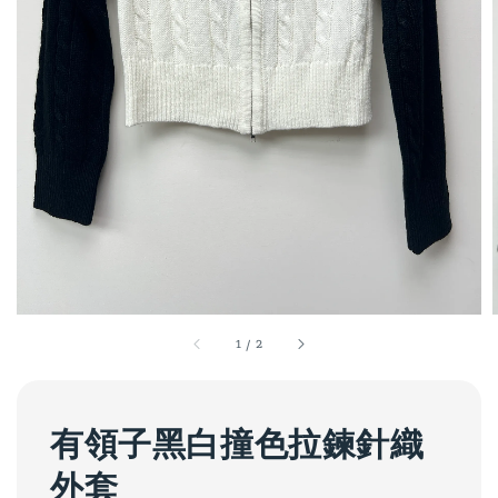
1
/
2
有領子黑白撞色拉鍊針織
外套