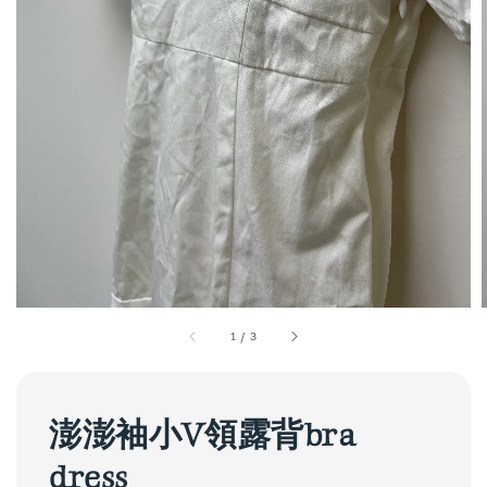
1
/
3
澎澎袖小V領露背bra
dress