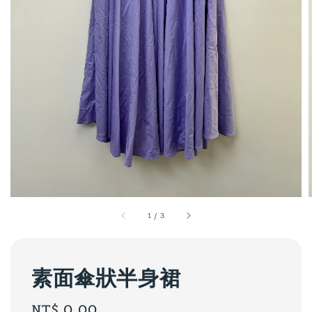
1
/
3
素面傘狀半身裙
Regular
NT$ 0.00