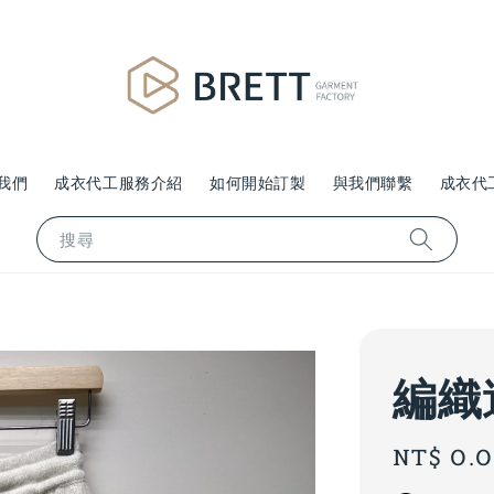
我們
成衣代工服務介紹
如何開始訂製
與我們聯繫
成衣代
搜尋
編織
Regular
NT$ 0.
price