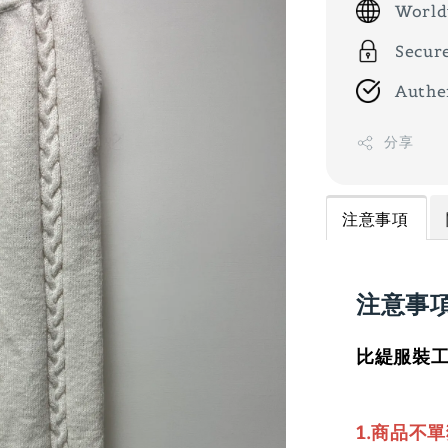
World
Secur
Authe
分享
注意事項
注意事
比緹服裝工
1.商品不