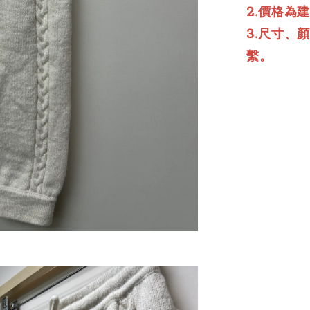
2.價格為
3.尺寸、
繫。