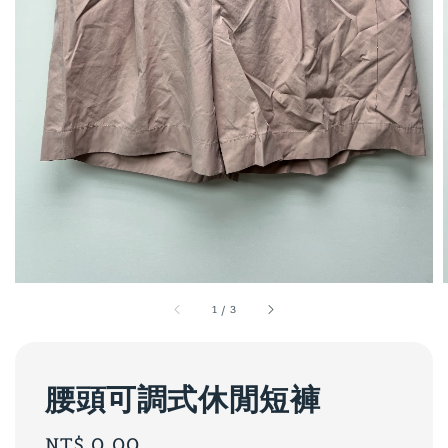
1
/
3
腰頭可調式休閒短褲
Regular
NT$ 0.00