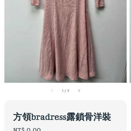
1
/
3
方領bradress露鎖骨洋裝
Regular
NT$ 0.00