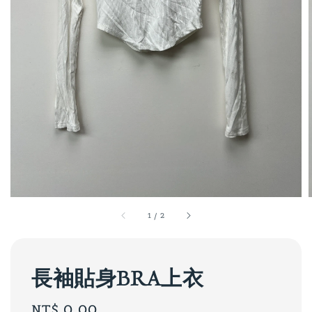
1
/
2
長袖貼身BRA上衣
Regular
NT$ 0.00