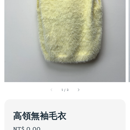
1
/
2
高領無袖毛衣
Regular
NT$ 0.00