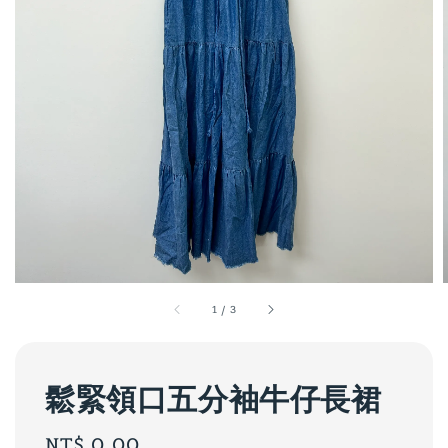
1
/
3
鬆緊領口五分袖牛仔長裙
Regular
NT$ 0.00