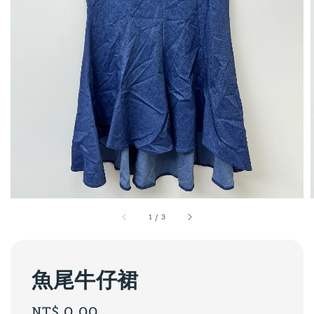
1
/
3
魚尾牛仔裙
Regular
NT$ 0.00